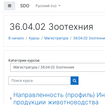
Перейти к основному содержанию
SDO
Боковая панель
Русский ‎(ru)‎
36.04.02 Зоотехния
В начало
Курсы
Магистратура
36.04.02 Зоотехни
Категории курсов:
Поиск курса
Поиск курса
Направленность (профиль) И
продукции животноводства